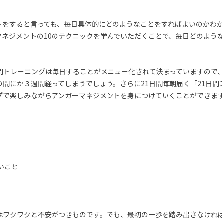
トをすると言っても、毎日具体的にどのようなことをすればよいのかわ
マネジメントの10のテクニックを学んでいただくことで、毎日どのよう
日間トレーニングは毎日することがメニュー化されて決まっていますので
の間にか３週間経ってしまうでしょう。さらに21日間毎朝届く「21日間
プで楽しみながらアンガーマネジメントを身につけていくことができま
いこと
はワクワクと不安がつきものです。でも、最初の一歩を踏み出さなけれ