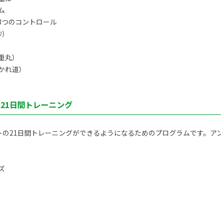
ム
3つのコントロール
秒）
重丸）
かれ道）
ト21日間トレーニング
トの21日間トレーニングができるようになるためのプログラムです。アン
ズ