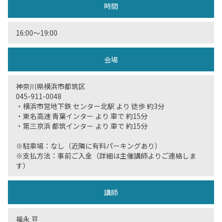
時間
16:00〜19:00
会場
神奈川県横浜市都筑区
045-911-0048
・横浜市営地下鉄 センター北駅 より 徒歩 約3分
・東名高速 青葉インター より 車で 約15分
・第三京浜 都筑インター より 車で 約15分
※駐車場：なし（近隣に有料パーキングあり）
※支払方法：事前ご入金（詳細は主催講師よりご連絡しま
す）
講師
福永 亘