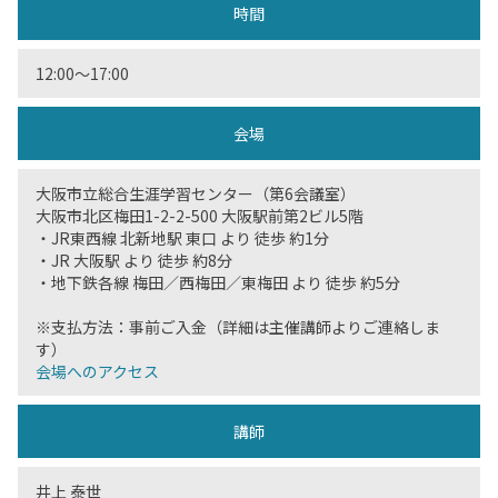
時間
12:00〜17:00
会場
大阪市立総合生涯学習センター（第6会議室）
大阪市北区梅田1-2-2-500 大阪駅前第2ビル5階
・JR東西線 北新地駅 東口 より 徒歩 約1分
・JR 大阪駅 より 徒歩 約8分
・地下鉄各線 梅田／西梅田／東梅田 より 徒歩 約5分
※支払方法：事前ご入金（詳細は主催講師よりご連絡しま
す）
会場へのアクセス
講師
井上 泰世