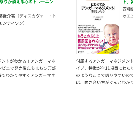
 怒りが消える心のトレーニン
ト」
安藤
藤俊介著（ディスカヴァー・ト
ゥエ
エンティワン）
メントがわかる！アンガーマネ
付属するアンガーマネジメン
ンビニで発売後たちまち５万部
イプ、特徴が全11項目にわた
解でわかりやすくアンガーマネ
のようなことで怒りやすいの
ば、向き合い方がぐんとわか