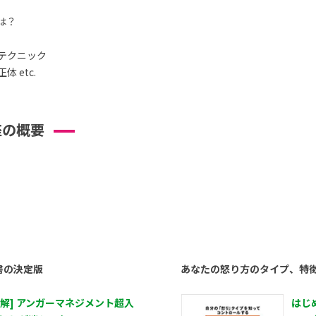
は？
テクニック
 etc.
座の概要
書の決定版
あなたの怒り方のタイプ、特
図解] アンガーマネジメント超入
はじ