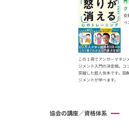
門
グ
安
ゥ
この１冊でアンガーマネジ
ジメント入門の決定版。コ
突破した超人気本です。図
ジメントが学べます。
協会の講座／資格体系