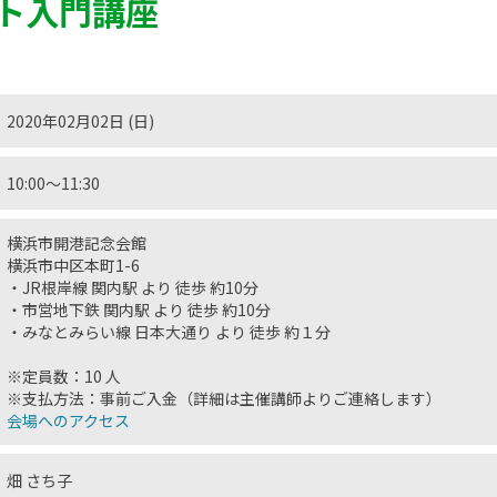
ト入門講座
2020年02月02日 (日)
10:00〜11:30
横浜市開港記念会館
横浜市中区本町1-6
・JR根岸線 関内駅 より 徒歩 約10分
・市営地下鉄 関内駅 より 徒歩 約10分
・みなとみらい線 日本大通り より 徒歩 約１分
※定員数：10 人
※支払方法：事前ご入金（詳細は主催講師よりご連絡します）
会場へのアクセス
畑 さち子