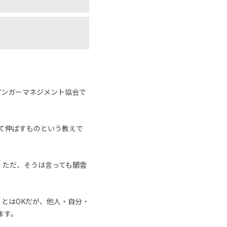
アンガーマネジメント協会で
めて伸ばすものという教えで
。ただ、そうは言っても闇雲
とはOKだが、他人・自分・
ます。