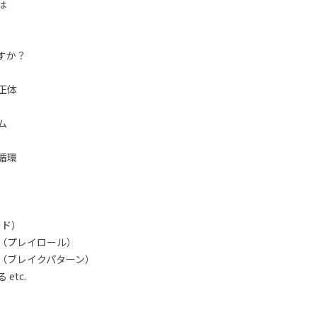
は
すか？
正体
ム
循環
ード）
（プレイロール）
（ブレイクパターン）
etc.