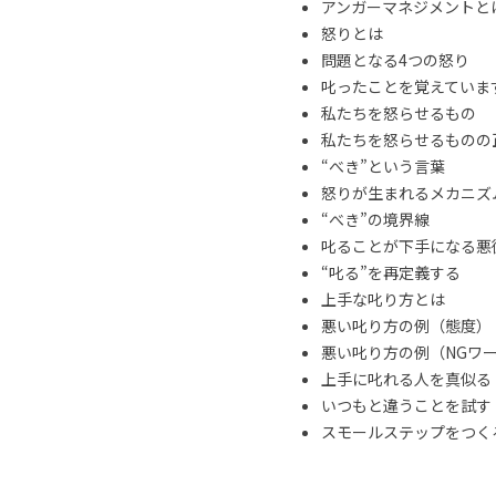
アンガーマネジメントと
怒りとは
問題となる4つの怒り
叱ったことを覚えていま
私たちを怒らせるもの
私たちを怒らせるものの
“べき”という言葉
怒りが生まれるメカニズ
“べき”の境界線
叱ることが下手になる悪
“叱る”を再定義する
上手な叱り方とは
悪い叱り方の例（態度）
悪い叱り方の例（NGワ
上手に叱れる人を真似る
いつもと違うことを試す
スモールステップをつくる 