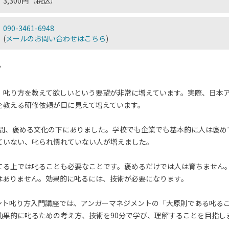
3,300円（税込）
090-3461-6948
(
メールのお問い合わせはこちら
)
？
、叱り方を教えて欲しいという要望が非常に増えています。実際、日本
を教える研修依頼が目に見えて増えています。
年の間、褒める文化の下にありました。学校でも企業でも基本的に人は褒
ていない、叱られ慣れていない人が増えました。
てる上では叱ることも必要なことです。褒めるだけでは人は育ちません
はありません。効果的に叱るには、技術が必要になります。
ント叱り方入門講座では、アンガーマネジメントの「大原則である叱るこ
効果的に叱るための考え方、技術を90分で学び、理解することを目指し