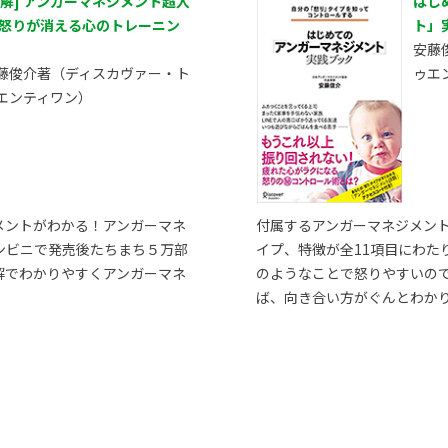
図解] アンガーマネジメント超入
はじ
 怒りが消える心のトレーニン
ト」
安藤
藤俊介著（ディスカヴァー・ト
ゥエ
エンティワン）
メントがわかる！アンガーマネ
付属するアンガーマネジメン
ンビニで発売後たちまち５万部
イプ、特徴が全11項目にわた
解でわかりやすくアンガーマネ
のようなことで怒りやすいの
ば、向き合い方がぐんとわか