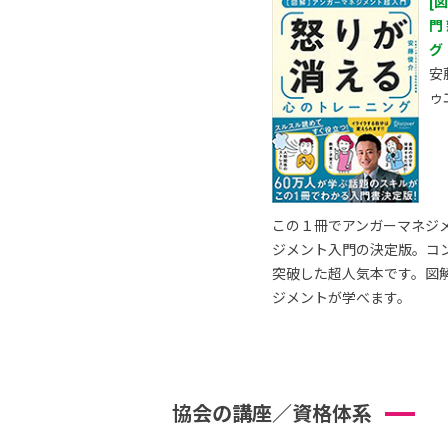
[
門
グ
安
ゥ
この１冊でアンガーマネジ
ジメント入門の決定版。コ
突破した超人気本です。図
ジメントが学べます。
協会の講座／資格体系