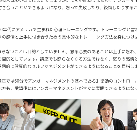
ある人は多いのではないでしょうか。でも心配ありません。アンガーマ
付き合うことができるようになり、怒って失敗したり、後悔したりする
70年代にアメリカで生まれた心理トレーニングです。トレーニングと言
りの感情と上手に付き合うための具体的なトレーニング方法を身につけ
怒らないことは目的としていません。怒る必要のあることは上手に怒れ
を目的としています。講座でも怒らなくなる方法ではなく、怒りの感情
長期的に健康的なセルフマネジメントができるようになることを目指し
座では60分でアンガーマネジメントの基本である1. 衝動のコントロー
ぶ方も、受講後にはアンガーマネジメントがすぐに実践できるようにな