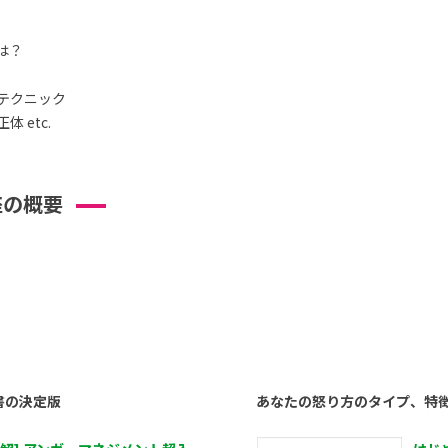
は？
テクニック
 etc.
座の概要
書の決定版
あなたの怒り方のタイプ、特