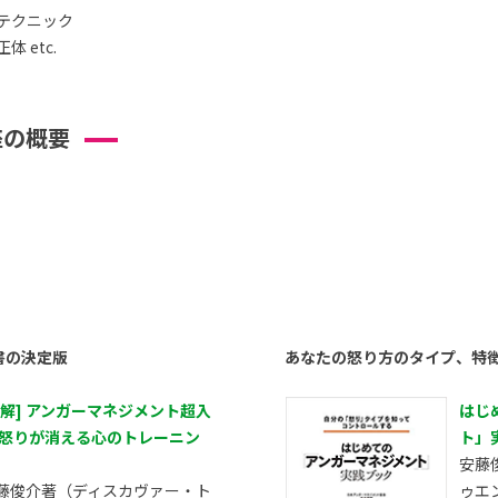
テクニック
 etc.
座の概要
書の決定版
あなたの怒り方のタイプ、特
図解] アンガーマネジメント超入
はじ
 怒りが消える心のトレーニン
ト」
安藤
藤俊介著（ディスカヴァー・ト
ゥエ