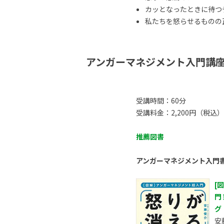
カッとなったときに待つ
私たちを怒らせるものの正体
アンガーマネジメント入門講
受講時間：60分
受講料金：2,200円（税込）
推薦図書
アンガーマネジメント入門
[
門
グ
安