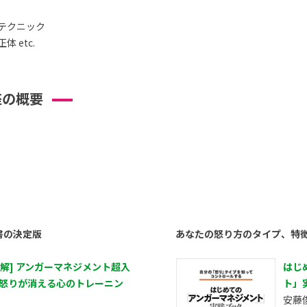
テクニック
 etc.
座の概要
書の決定版
あなたの怒り方のタイプ、特
図解] アンガーマネジメント超入
はじ
 怒りが消える心のトレーニン
ト」
安藤