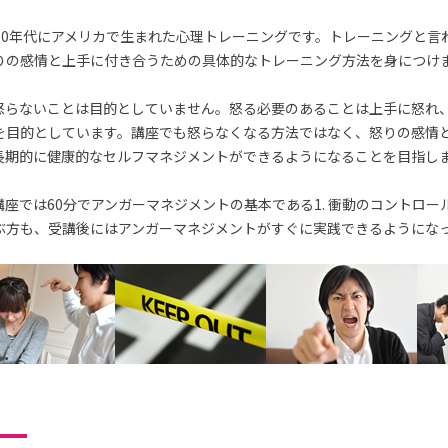
70年代にアメリカで生まれた心理トレーニングです。トレーニングと言
りの感情と上手に付き合うための具体的なトレーニング方法を身につけ
怒らないことは目的としていません。怒る必要のあることは上手に怒れ
を目的としています。講座でも怒らなくなる方法ではなく、怒りの感情
長期的に健康的なセルフマネジメントができるようになることを目指し
座では60分でアンガーマネジメントの基本である1. 衝動のコントロー
ぶ方も、受講後にはアンガーマネジメントがすぐに実践できるようにな