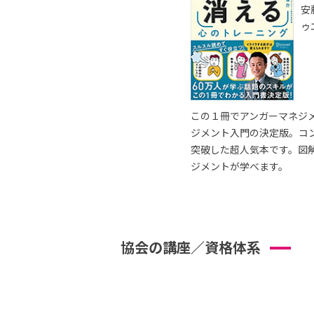
安
ゥ
この１冊でアンガーマネジ
ジメント入門の決定版。コ
突破した超人気本です。図
ジメントが学べます。
協会の講座／資格体系