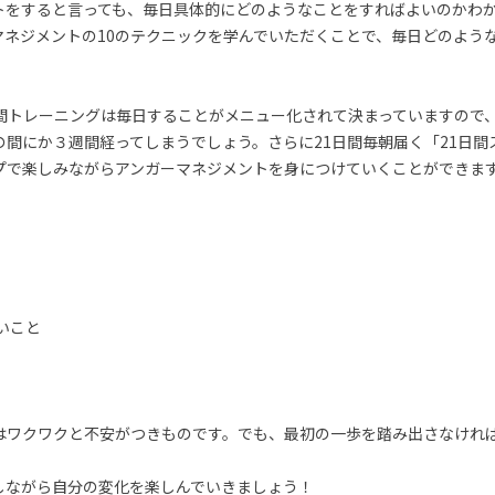
トをすると言っても、毎日具体的にどのようなことをすればよいのかわ
マネジメントの10のテクニックを学んでいただくことで、毎日どのよう
日間トレーニングは毎日することがメニュー化されて決まっていますので
の間にか３週間経ってしまうでしょう。さらに21日間毎朝届く「21日間
プで楽しみながらアンガーマネジメントを身につけていくことができま
いこと
はワクワクと不安がつきものです。でも、最初の一歩を踏み出さなけれ
しながら自分の変化を楽しんでいきましょう！