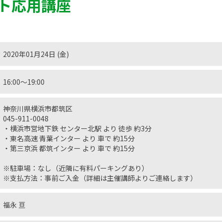
ト応用講座
2020年01月24日 (金)
16:00〜19:00
神奈川県横浜市都筑区
045-911-0048
・横浜市営地下鉄 センター北駅 より 徒歩 約3分
・東名高速 青葉インター より 車で 約15分
・第三京浜 都筑インター より 車で 約15分
※駐車場：なし（近隣に有料パーキングあり）
※支払方法：事前ご入金（詳細は主催講師よりご連絡します）
福永 亘