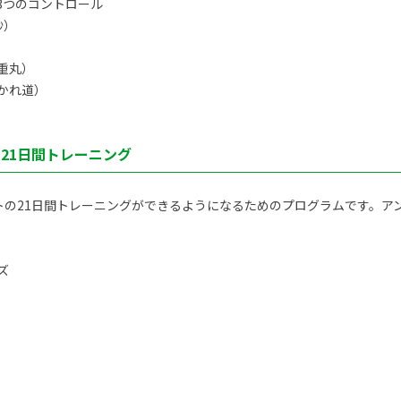
3つのコントロール
秒）
重丸）
かれ道）
ト21日間トレーニング
トの21日間トレーニングができるようになるためのプログラムです。アン
ズ