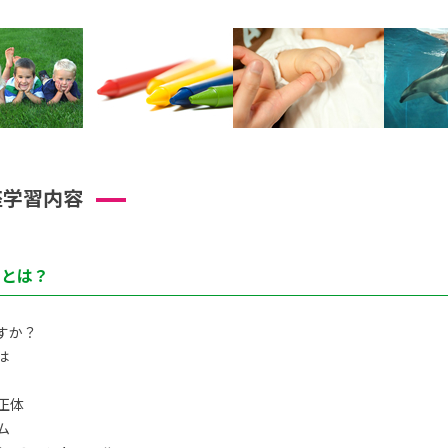
座学習内容
トとは？
すか？
は
正体
ム