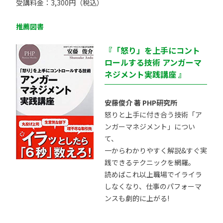
受講料金：3,300円（税込）
推薦図書
『「怒り」を上手にコント
ロールする技術 アンガーマ
ネジメント実践講座 』
安藤俊介 著 PHP研究所
怒りと上手に付き合う技術「ア
ンガーマネジメント」につい
て、
一からわかりやすく解説&すぐ実
践できるテクニックを網羅。
読めばこれ以上職場でイライラ
しなくなり、仕事のパフォーマ
ンスも劇的に上がる!