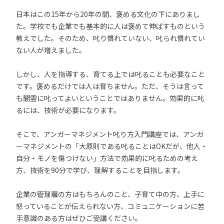
日本はこの15年から20年の間、褒める文化の下にありまし
た。学校でも企業でも基本的に人は褒めて伸ばすものという
教えでした。そのため、叱り慣れていない、叱られ慣れてい
ない人が増えました。
しかし、人を指導する、育てる上では叱ることも必要なこと
です。褒めるだけでは人は育ちません。ただ、そうは言って
も闇雲に叱ってよいということではありません。効果的に叱
るには、技術が必要になります。
そこで、アンガーマネジメント叱り方入門講座では、アンガ
ーマネジメントの「大原則である叱ることはOKだが、他人・
自分・モノを傷つけない」方法で効果的に叱るための考え
方、技術を90分で学び、理解することを目指します。
企業の管理職の方はもちろんのこと、子育て中の方、上手に
怒っていることが伝えられない方、コミュニケーションに苦
手意識のある方はぜひご受講ください。