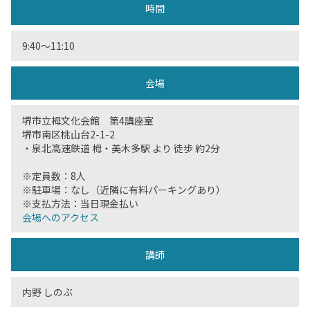
時間
9:40〜11:10
会場
堺市立栂文化会館 第4講座室
堺市南区桃山台2-1-2
・泉北高速鉄道 栂・美木多駅 より 徒歩 約2分
※定員数：8人
※駐車場：なし（近隣に有料パーキングあり）
※支払方法：当日現金払い
会場へのアクセス
講師
内野 しのぶ