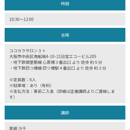
時間
10:30〜12:00
会場
ココカラサロン３＋
大阪市中央区南船場4-10-21日宝エコービル205
・地下鉄御堂筋線 心斎橋３番出口 より 徒歩 約５分
・地下鉄四つ橋線 四ツ橋駅４番出口 より 徒歩 約３分
※定員数：6人
※駐車場：あり（有料）
※支払方法：事前ご入金（詳細は主催講師よりご連絡しま
す）
講師
尾崎 沙千