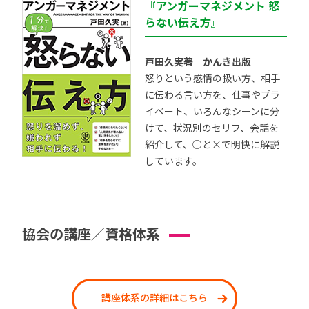
『アンガーマネジメント 怒
らない伝え方』
戸田久実著 かんき出版
怒りという感情の扱い方、相手
に伝わる言い方を、仕事やプラ
イベート、いろんなシーンに分
けて、状況別のセリフ、会話を
紹介して、○と×で明快に解説
しています。
協会の講座／資格体系
講座体系の詳細はこちら