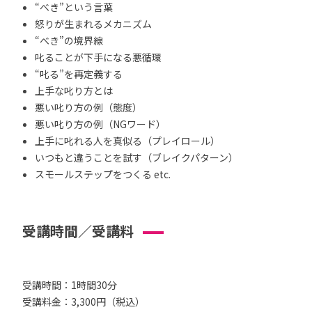
“べき”という言葉
怒りが生まれるメカニズム
“べき”の境界線
叱ることが下手になる悪循環
“叱る”を再定義する
上手な叱り方とは
悪い叱り方の例（態度）
悪い叱り方の例（NGワード）
上手に叱れる人を真似る（プレイロール）
いつもと違うことを試す（ブレイクパターン）
スモールステップをつくる etc.
受講時間／受講料
受講時間：1時間30分
受講料金：3,300円（税込）