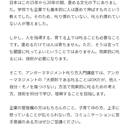
日本はこの15年から20年の間、褒める文化の下にありまし
た。学校でも企業でも基本的に人は褒めて伸ばすものという
教えでした。そのため、叱り慣れていない、叱られ慣れてい
ない人が増えました。
しかし、人を指導する、育てる上では叱ることも必要なこと
です。褒めるだけでは人は育ちません。ただ、そうは言って
も闇雲に叱ってよいということではありません。効果的に叱
るには、技術が必要になります。
そこで、アンガーマネジメント叱り方入門講座では、アンガ
ーマネジメントの「大原則である叱ることはOKだが、他人・
自分・モノを傷つけない」方法で効果的に叱るための考え
方、技術を90分で学び、理解することを目指します。
企業の管理職の方はもちろんのこと、子育て中の方、上手に
怒っていることが伝えられない方、コミュニケーションに苦
手意識のある方はぜひご受講ください。