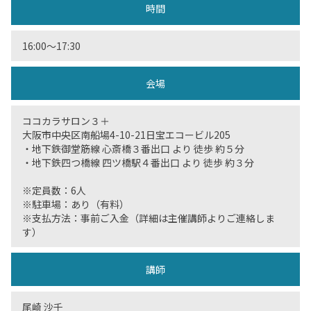
時間
16:00〜17:30
会場
ココカラサロン３＋
大阪市中央区南船場4-10-21日宝エコービル205
・地下鉄御堂筋線 心斎橋３番出口 より 徒歩 約５分
・地下鉄四つ橋線 四ツ橋駅４番出口 より 徒歩 約３分
※定員数：6人
※駐車場：あり（有料）
※支払方法：事前ご入金（詳細は主催講師よりご連絡しま
す）
講師
尾崎 沙千