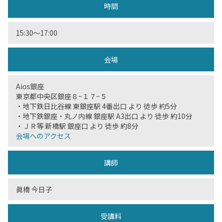
時間
15:30〜17:00
会場
Aios銀座
東京都中央区銀座８−１７−５
・地下鉄日比谷線 東銀座駅 4番出口 より 徒歩 約5分
・地下鉄銀座・丸ノ内線 銀座駅 A3出口 より 徒歩 約10分
・ＪＲ等 新橋駅 銀座口 より 徒歩 約8分
会場へのアクセス
講師
眞橋 今日子
受講料