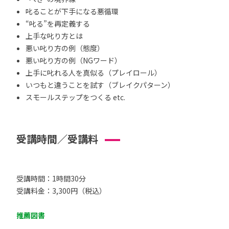
叱ることが下手になる悪循環
“叱る”を再定義する
上手な叱り方とは
悪い叱り方の例（態度）
悪い叱り方の例（NGワード）
上手に叱れる人を真似る（プレイロール）
いつもと違うことを試す（ブレイクパターン）
スモールステップをつくる etc.
受講時間／受講料
受講時間：1時間30分
受講料金：3,300円（税込）
推薦図書