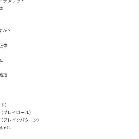
・デメリット
は
すか？
正体
ム
循環
ード）
（プレイロール）
（ブレイクパターン）
etc.