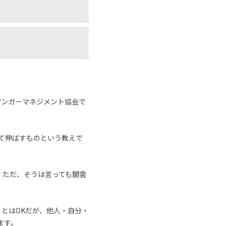
アンガーマネジメント協会で
めて伸ばすものという教えで
。ただ、そうは言っても闇雲
とはOKだが、他人・自分・
ます。