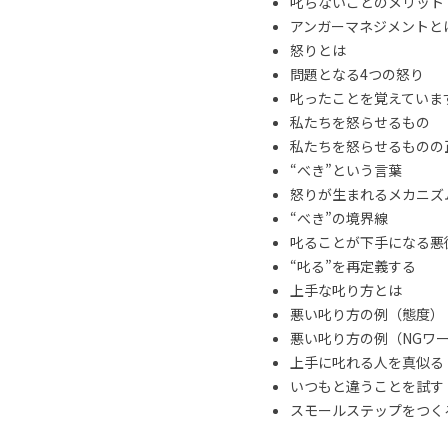
叱らないことのメリット
アンガーマネジメントと
怒りとは
問題となる4つの怒り
叱ったことを覚えていま
私たちを怒らせるもの
私たちを怒らせるものの
“べき”という言葉
怒りが生まれるメカニズ
“べき”の境界線
叱ることが下手になる悪
“叱る”を再定義する
上手な叱り方とは
悪い叱り方の例（態度）
悪い叱り方の例（NGワ
上手に叱れる人を真似る
いつもと違うことを試す
スモールステップをつくる 