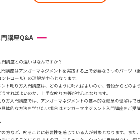
門講座Q&A
入門講座との違いはなんですか？
入門講座はアンガーマネジメントを実践する上で必要な３つのパーツ（
コントロール）の理解が中心となります。
メント叱り方入門講座は、どのように叱ればよいのか、普段からどのよ
どうすればよいのか、上手な叱り方等が中心となります。
叱り方入門講座では、アンガーマネジメントの基本的な概念の理解はで
の具体的な方法を学びたい場合はアンガーマネジメント入門講座をご受
？
中の方など、叱ることに必要性を感じている人が対象となります。また
上手になることになりますので、コミュニケーションに自信がない、悩