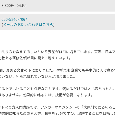
3,300円（税込）
050-5240-7067
(
メールのお問い合わせはこちら
)
？
、叱り方を教えて欲しいという要望が非常に増えています。実際、日本
を教える研修依頼が目に見えて増えています。
年の間、褒める文化の下にありました。学校でも企業でも基本的に人は褒
ていない、叱られ慣れていない人が増えました。
てる上では叱ることも必要なことです。褒めるだけでは人は育ちません
はありません。効果的に叱るには、技術が必要になります。
ント叱り方入門講座では、アンガーマネジメントの「大原則である叱るこ
効果的に叱るための考え方、技術を90分で学び、理解することを目指し