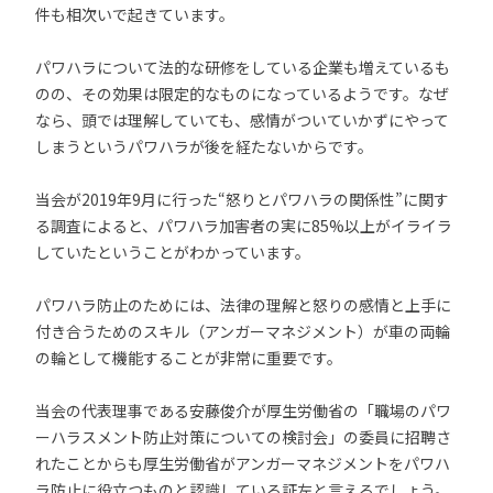
件も相次いで起きています。
パワハラについて法的な研修をしている企業も増えているも
のの、その効果は限定的なものになっているようです。なぜ
なら、頭では理解していても、感情がついていかずにやって
しまうというパワハラが後を経たないからです。
当会が2019年9月に行った“怒りとパワハラの関係性”に関す
る調査によると、パワハラ加害者の実に85%以上がイライラ
していたということがわかっています。
パワハラ防止のためには、法律の理解と怒りの感情と上手に
付き合うためのスキル（アンガーマネジメント）が車の両輪
の輪として機能することが非常に重要です。
当会の代表理事である安藤俊介が厚生労働省の「職場のパワ
ーハラスメント防止対策についての検討会」の委員に招聘さ
れたことからも厚生労働省がアンガーマネジメントをパワハ
ラ防止に役立つものと認識している証左と言えるでしょう。