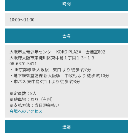
時間
10:00〜11:30
会場
大阪市立青少年センター KOKO PLAZA 会議室802
大阪府大阪市東淀川区東中島１丁目１３−１３
06-6370-5421
・JR京都線 新大阪駅 東口 より 徒歩 約7分
・地下鉄御堂筋線 新大阪駅 中改札 より 徒歩 約10分
・市バス 東中島3丁目 より 徒歩 約3分
※定員数：8人
※駐車場：あり（有料）
※支払方法：当日現金払い
会場へのアクセス
講師