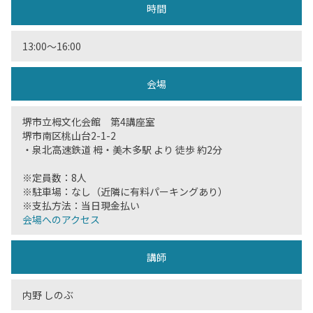
時間
13:00〜16:00
会場
堺市立栂文化会館 第4講座室
堺市南区桃山台2-1-2
・泉北高速鉄道 栂・美木多駅 より 徒歩 約2分
※定員数：8人
※駐車場：なし（近隣に有料パーキングあり）
※支払方法：当日現金払い
会場へのアクセス
講師
内野 しのぶ