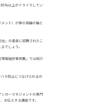
に85%以上がイライラしてい
ジメント）が車の両輪の輪と
討会」の委員に招聘されたこ
えるでしょう。
対策取組好事例集」では紹介
ワハラ防止につなげられるの
アンガーマネジメントの専門
て、お伝えする講座です。