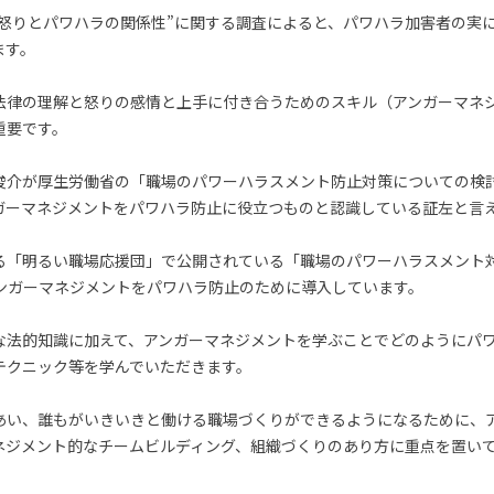
た“怒りとパワハラの関係性”に関する調査によると、パワハラ加害者の実
ます。
法律の理解と怒りの感情と上手に付き合うためのスキル（アンガーマネ
重要です。
俊介が厚生労働省の「職場のパワーハラスメント防止対策についての検
ガーマネジメントをパワハラ防止に役立つものと認識している証左と言
る「明るい職場応援団」で公開されている「職場のパワーハラスメント
アンガーマネジメントをパワハラ防止のために導入しています。
な法的知識に加えて、アンガーマネジメントを学ぶことでどのようにパ
テクニック等を学んでいただきます。
あい、誰もがいきいきと働ける職場づくりができるようになるために、
ネジメント的なチームビルディング、組織づくりのあり方に重点を置い