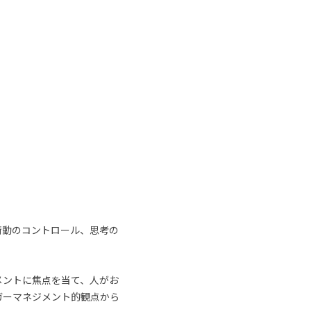
衝動のコントロール、思考の
メントに焦点を当て、人がお
ガーマネジメント的観点から