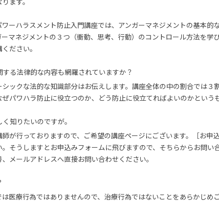
なります。
パワーハラスメント防止入門講座では、アンガーマネジメントの基本的
ガーマネジメントの３つ（衝動、思考、行動）のコントロール方法を学
講ください。
関する法律的な内容も網羅されていますか？
ーシックな法的な知識部分はお伝えします。講座全体の中の割合では３
なぜパワハラ防止に役立つのか、どう防止に役立てればよいのかという
しく知りたいのですが。
講師が行っておりますので、ご希望の講座ページにございます。［お申
い。そうしますとお申込みフォームに飛びますので、そちらからお問い
号、メールアドレスへ直接お問い合わせください。
？
では医療行為ではありませんので、治療行為ではないことをあらかじめ