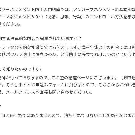
パワーハラスメント防止入門講座では、アンガーマネジメントの基本的
ガーマネジメントの３つ（衝動、思考、行動）のコントロール方法を学
講ください。
関する法律的な内容も網羅されていますか？
ーシックな法的な知識部分はお伝えします。講座全体の中の割合では３
なぜパワハラ防止に役立つのか、どう防止に役立てればよいのかという
しく知りたいのですが。
講師が行っておりますので、ご希望の講座ページにございます。［お申
い。そうしますとお申込みフォームに飛びますので、そちらからお問い
号、メールアドレスへ直接お問い合わせください。
？
では医療行為ではありませんので、治療行為ではないことをあらかじめ