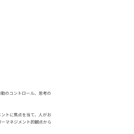
衝動のコントロール、思考の
メントに焦点を当て、人がお
ガーマネジメント的観点から