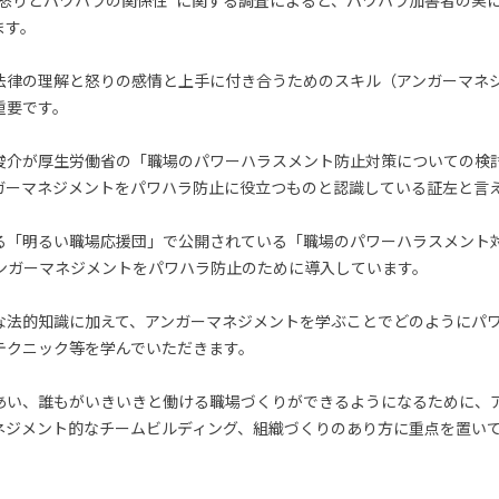
た“怒りとパワハラの関係性”に関する調査によると、パワハラ加害者の実
ます。
法律の理解と怒りの感情と上手に付き合うためのスキル（アンガーマネ
重要です。
俊介が厚生労働省の「職場のパワーハラスメント防止対策についての検
ガーマネジメントをパワハラ防止に役立つものと認識している証左と言
る「明るい職場応援団」で公開されている「職場のパワーハラスメント
アンガーマネジメントをパワハラ防止のために導入しています。
な法的知識に加えて、アンガーマネジメントを学ぶことでどのようにパ
テクニック等を学んでいただきます。
あい、誰もがいきいきと働ける職場づくりができるようになるために、
ネジメント的なチームビルディング、組織づくりのあり方に重点を置い