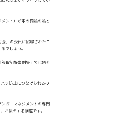
に85%以上がイライラしてい
ジメント）が車の両輪の輪と
討会」の委員に招聘されたこ
えるでしょう。
対策取組好事例集」では紹介
ワハラ防止につなげられるの
アンガーマネジメントの専門
て、お伝えする講座です。