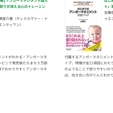
図解] アンガーマネジメント超入
はじ
 怒りが消える心のトレーニン
ト」
安藤
藤俊介著（ディスカヴァー・ト
ゥエ
エンティワン）
メントがわかる！アンガーマネ
付属するアンガーマネジメン
ンビニで発売後たちまち５万部
イプ、特徴が全11項目にわた
解でわかりやすくアンガーマネ
のようなことで怒りやすいの
ば、向き合い方がぐんとわか