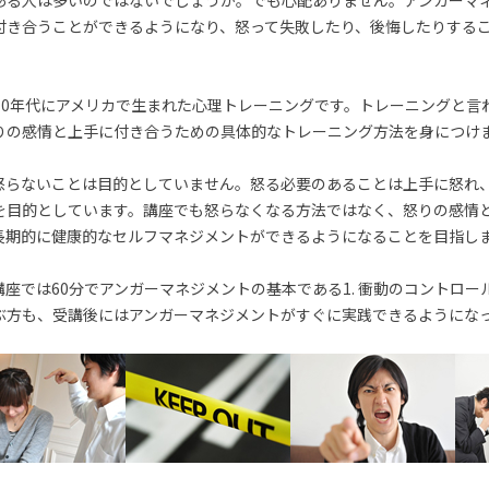
ある人は多いのではないでしょうか。でも心配ありません。アンガーマ
付き合うことができるようになり、怒って失敗したり、後悔したりする
70年代にアメリカで生まれた心理トレーニングです。トレーニングと言
りの感情と上手に付き合うための具体的なトレーニング方法を身につけ
怒らないことは目的としていません。怒る必要のあることは上手に怒れ
を目的としています。講座でも怒らなくなる方法ではなく、怒りの感情
長期的に健康的なセルフマネジメントができるようになることを目指し
座では60分でアンガーマネジメントの基本である1. 衝動のコントロー
ぶ方も、受講後にはアンガーマネジメントがすぐに実践できるようにな