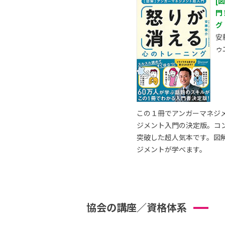
[
門
グ
安
ゥ
この１冊でアンガーマネジ
ジメント入門の決定版。コ
突破した超人気本です。図
ジメントが学べます。
協会の講座／資格体系