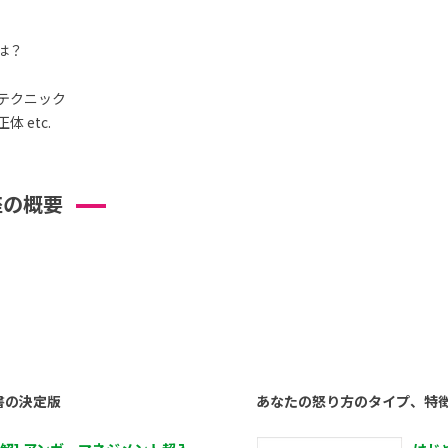
は？
テクニック
 etc.
座の概要
書の決定版
あなたの怒り方のタイプ、特