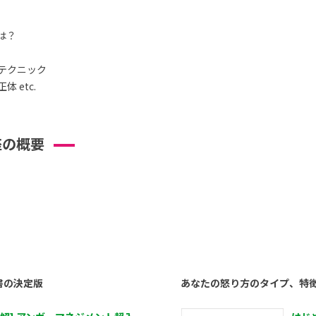
は？
テクニック
 etc.
座の概要
書の決定版
あなたの怒り方のタイプ、特