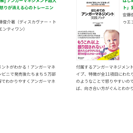
図解] アンガーマネジメント超入
はじ
 怒りが消える心のトレーニン
ト」
安藤
藤俊介著（ディスカヴァー・ト
ゥエ
エンティワン）
メントがわかる！アンガーマネ
付属するアンガーマネジメン
ンビニで発売後たちまち５万部
イプ、特徴が全11項目にわた
解でわかりやすくアンガーマネ
のようなことで怒りやすいの
ば、向き合い方がぐんとわか