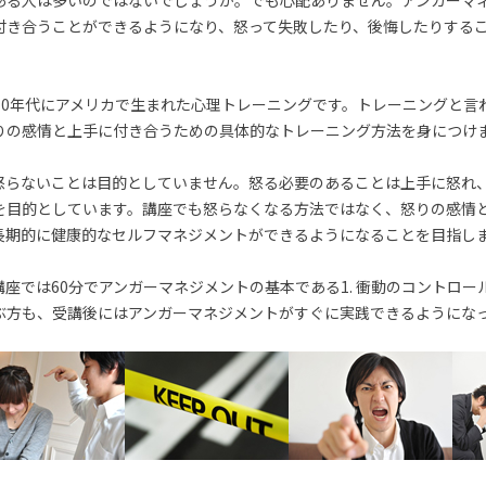
ある人は多いのではないでしょうか。でも心配ありません。アンガーマ
付き合うことができるようになり、怒って失敗したり、後悔したりする
70年代にアメリカで生まれた心理トレーニングです。トレーニングと言
りの感情と上手に付き合うための具体的なトレーニング方法を身につけ
怒らないことは目的としていません。怒る必要のあることは上手に怒れ
を目的としています。講座でも怒らなくなる方法ではなく、怒りの感情
長期的に健康的なセルフマネジメントができるようになることを目指し
座では60分でアンガーマネジメントの基本である1. 衝動のコントロー
ぶ方も、受講後にはアンガーマネジメントがすぐに実践できるようにな