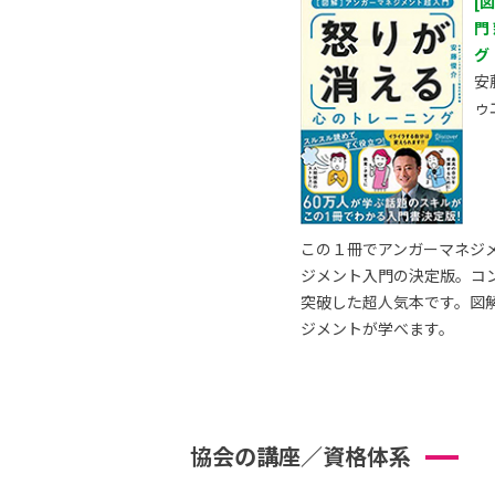
[
門
グ
安
ゥ
この１冊でアンガーマネジ
ジメント入門の決定版。コ
突破した超人気本です。図
ジメントが学べます。
協会の講座／資格体系