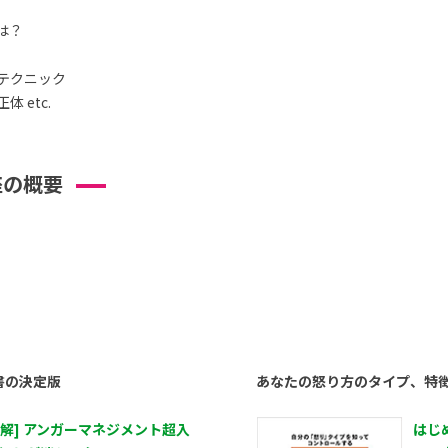
は？
テクニック
 etc.
座の概要
書の決定版
あなたの怒り方のタイプ、特
図解] アンガーマネジメント超入
はじ