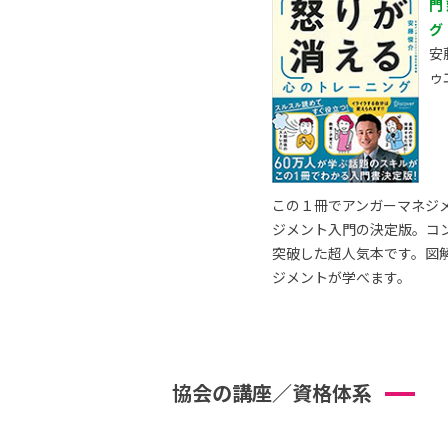
門
グ
安
ゥ
この１冊でアンガーマネジ
ジメント入門の決定版。コ
突破した超人気本です。図
ジメントが学べます。
協会の講座／資格体系