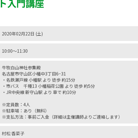
ト入門講座
2020年02月22日 (土)
10:00〜11:30
牛牧白山神社参集殿
名古屋市守山区小幡中3丁目6−31
・名鉄瀬戸線 小幡駅 より 徒歩 約15分
・市バス 千種13 小幡稲荷公園 より 徒歩 約5分
・JR中央線 新守山駅 より 車で 約10分
※定員数：4人
※駐車場：あり（無料）
※支払方法：事前ご入金（詳細は主催講師よりご連絡します）
村松 香菜子