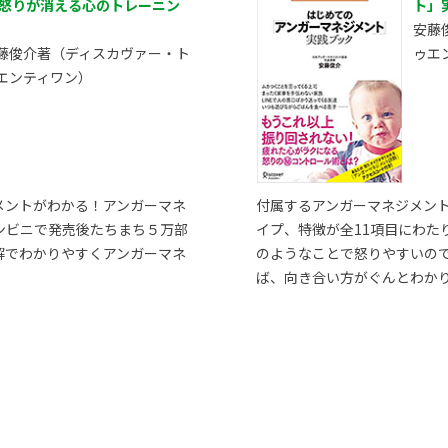
 怒りが消える心のトレーニン
ト」
安藤
藤俊介著（ディスカヴァー・ト
ゥエ
エンティワン）
メントがわかる！アンガーマネ
付属するアンガーマネジメン
ンビニで発売後たちまち５万部
イプ、特徴が全11項目にわた
解でわかりやすくアンガーマネ
のようなことで怒りやすいの
ば、向き合い方がぐんとわか