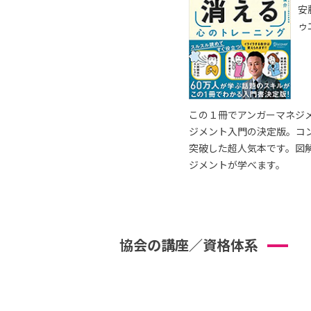
安
ゥ
この１冊でアンガーマネジ
ジメント入門の決定版。コ
突破した超人気本です。図
ジメントが学べます。
協会の講座／資格体系