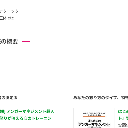
テクニック
 etc.
座の概要
書の決定版
あなたの怒り方のタイプ、特
図解] アンガーマネジメント超入
はじ
 怒りが消える心のトレーニン
ト」
安藤