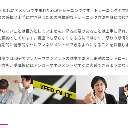
70年代にアメリカで生まれた心理トレーニングです。トレーニングと言
りの感情と上手に付き合うための具体的なトレーニング方法を身につけ
怒らないことは目的としていません。怒る必要のあることは上手に怒れ
を目的としています。講座でも怒らなくなる方法ではなく、怒りの感情
長期的に健康的なセルフマネジメントができるようになることを目指し
座では60分でアンガーマネジメントの基本である1. 衝動のコントロー
ぶ方も、受講後にはアンガーマネジメントがすぐに実践できるようにな