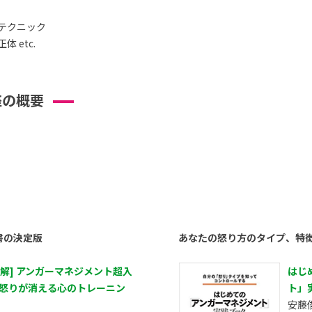
テクニック
 etc.
座の概要
書の決定版
あなたの怒り方のタイプ、特
図解] アンガーマネジメント超入
はじ
 怒りが消える心のトレーニン
ト」
安藤