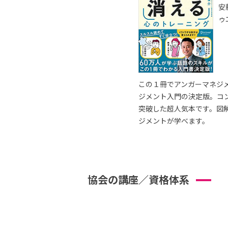
安
ゥ
この１冊でアンガーマネジ
ジメント入門の決定版。コ
突破した超人気本です。図
ジメントが学べます。
協会の講座／資格体系