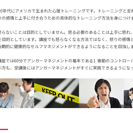
70年代にアメリカで生まれた心理トレーニングです。トレーニングと言
りの感情と上手に付き合うための具体的なトレーニング方法を身につけ
怒らないことは目的としていません。怒る必要のあることは上手に怒れ
を目的としています。講座でも怒らなくなる方法ではなく、怒りの感情
長期的に健康的なセルフマネジメントができるようになることを目指し
座では60分でアンガーマネジメントの基本である1. 衝動のコントロー
ぶ方も、受講後にはアンガーマネジメントがすぐに実践できるようにな