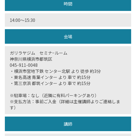
時間
14:00〜15:30
会場
ガリラヤジム セミナ−ルーム
神奈川県横浜市都筑区
045-911-0048
・横浜市営地下鉄 センター北駅 より 徒歩 約3分
・東名高速 青葉インター より 車で 約15分
・第三京浜 都筑インター より 車で 約15分
※駐車場：なし（近隣に有料パーキングあり）
※支払方法：事前ご入金（詳細は主催講師よりご連絡しま
す）
講師