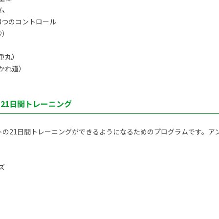
ム
3つのコントロール
秒）
重丸）
かれ道）
ト21日間トレーニング
トの21日間トレーニングができるようになるためのプログラムです。アン
ズ