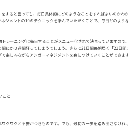
トをすると言っても、毎日具体的にどのようなことをすればよいのかわ
マネジメントの10のテクニックを学んでいただくことで、毎日どのよう
日間トレーニングは毎日することがメニュー化されて決まっていますので
の間にか３週間経ってしまうでしょう。さらに21日間毎朝届く「21日間
プで楽しみながらアンガーマネジメントを身につけていくことができま
いこと
はワクワクと不安がつきものです。でも、最初の一歩を踏み出さなけれ