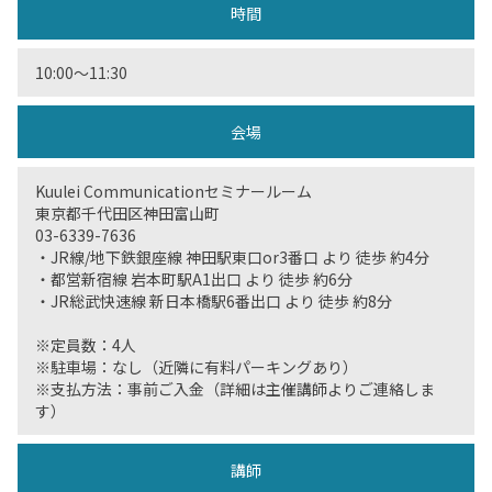
時間
10:00〜11:30
会場
Kuulei Communicationセミナールーム
東京都千代田区神田富山町
03-6339-7636
・JR線/地下鉄銀座線 神田駅東口or3番口 より 徒歩 約4分
・都営新宿線 岩本町駅A1出口 より 徒歩 約6分
・JR総武快速線 新日本橋駅6番出口 より 徒歩 約8分
※定員数：4人
※駐車場：なし（近隣に有料パーキングあり）
※支払方法：事前ご入金（詳細は主催講師よりご連絡しま
す）
講師