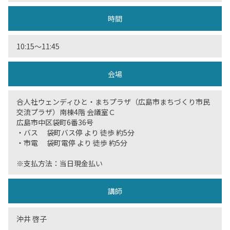
時間
10:15〜11:45
会場
合人社ウェンディひと・まちプラザ（広島市まちづくり市民
交流プラザ）南棟4階 会議室Ｃ
広島市中区袋町6番36号
・バス 袋町バス停 より 徒歩 約5分
・市電 袋町電停 より 徒歩 約5分
※支払方法：当日現金払い
講師
沖井 啓子