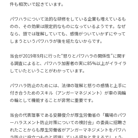
件も相次いで起きています。
パワハラについて法的な研修をしている企業も増えているも
のの、その効果は限定的なものになっているようです。なぜ
なら、頭では理解していても、感情がついていかずにやって
しまうというパワハラが後を経たないからです。
当会が2019年9月に行った“怒りとパワハラの関係性”に関す
る調査によると、パワハラ加害者の実に85%以上がイライラ
していたということがわかっています。
パワハラ防止のためには、法律の理解と怒りの感情と上手に
付き合うためのスキル（アンガーマネジメント）が車の両輪
の輪として機能することが非常に重要です。
当会の代表理事である安藤俊介が厚生労働省の「職場のパワ
ーハラスメント防止対策についての検討会」の委員に招聘さ
れたことからも厚生労働省がアンガーマネジメントをパワハ
ラ防止に役立つものと認識している証左と言えるでしょう。