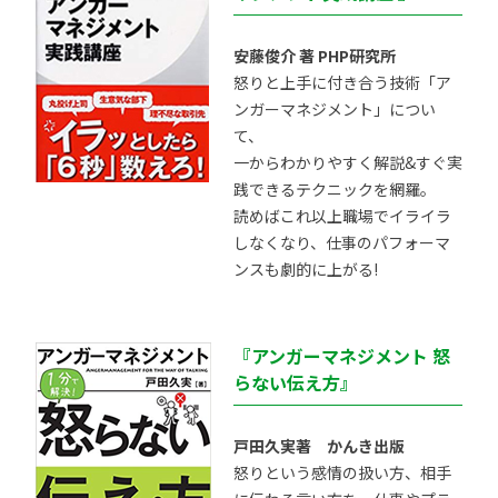
安藤俊介 著 PHP研究所
怒りと上手に付き合う技術「ア
ンガーマネジメント」につい
て、
一からわかりやすく解説&すぐ実
践できるテクニックを網羅。
読めばこれ以上職場でイライラ
しなくなり、仕事のパフォーマ
ンスも劇的に上がる!
『アンガーマネジメント 怒
らない伝え方』
戸田久実著 かんき出版
怒りという感情の扱い方、相手