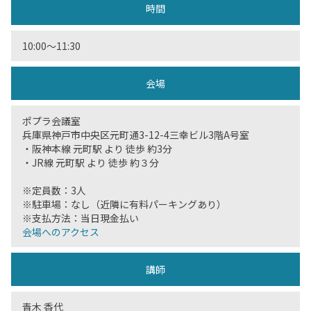
時間
10:00〜11:30
会場
ポプラ会議室
兵庫県神戸市中央区元町通3-12-4三幸ビル3階A号室
・阪神本線 元町駅 より 徒歩 約3分
・JR線 元町駅 より 徒歩 約３分
※定員数：3人
※駐車場：なし（近隣に有料パーキングあり）
※支払方法：当日現金払い
会場へのアクセス
講師
青木 香代