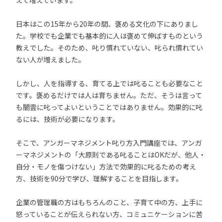
えて増えています。
日本はこの15年から20年の間、褒める文化の下にありまし
た。学校でも企業でも基本的に人は褒めて伸ばすものという
教えでした。そのため、叱り慣れていない、叱られ慣れてい
ない人が増えました。
しかし、人を指導する、育てる上では叱ることも必要なこと
です。褒めるだけでは人は育ちません。ただ、そうは言って
も闇雲に叱ってよいということではありません。効果的に叱
るには、技術が必要になります。
そこで、アンガーマネジメント叱り方入門講座では、アンガ
ーマネジメントの「大原則である叱ることはOKだが、他人・
自分・モノを傷つけない」方法で効果的に叱るための考え
方、技術を90分で学び、理解することを目指します。
企業の管理職の方はもちろんのこと、子育て中の方、上手に
怒っていることが伝えられない方、コミュニケーションに苦