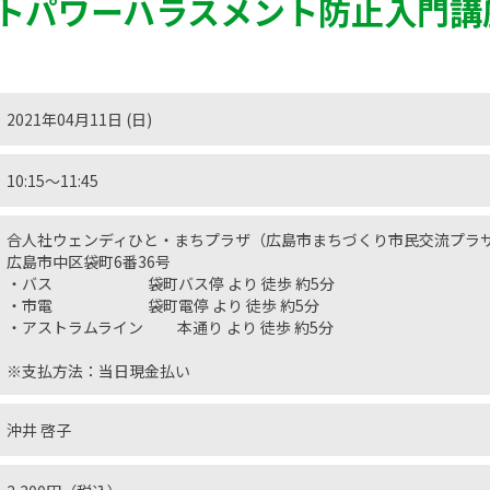
トパワーハラスメント防止入門講
2021年04月11日 (日)
10:15〜11:45
合人社ウェンディひと・まちプラザ（広島市まちづくり市民交流プラザ
広島市中区袋町6番36号
・バス 袋町バス停 より 徒歩 約5分
・市電 袋町電停 より 徒歩 約5分
・アストラムライン 本通り より 徒歩 約5分
※支払方法：当日現金払い
沖井 啓子