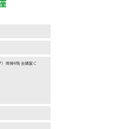
座
）南棟4階 会議室Ｃ