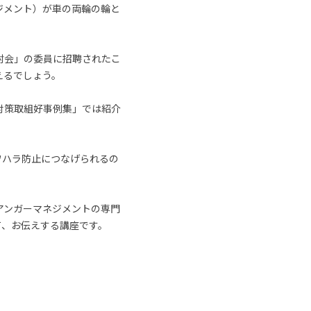
ジメント）が車の両輪の輪と
討会」の委員に招聘されたこ
えるでしょう。
対策取組好事例集」では紹介
ワハラ防止につなげられるの
アンガーマネジメントの専門
て、お伝えする講座です。