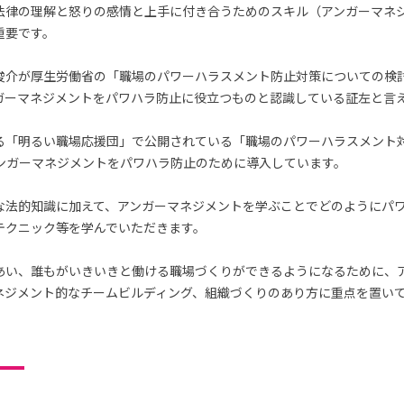
法律の理解と怒りの感情と上手に付き合うためのスキル（アンガーマネ
重要です。
俊介が厚生労働省の「職場のパワーハラスメント防止対策についての検
ガーマネジメントをパワハラ防止に役立つものと認識している証左と言
る「明るい職場応援団」で公開されている「職場のパワーハラスメント
アンガーマネジメントをパワハラ防止のために導入しています。
な法的知識に加えて、アンガーマネジメントを学ぶことでどのようにパ
テクニック等を学んでいただきます。
あい、誰もがいきいきと働ける職場づくりができるようになるために、
ネジメント的なチームビルディング、組織づくりのあり方に重点を置い