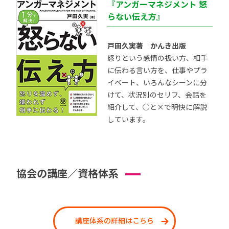
『アンガーマネジメント 怒
らない伝え方』
戸田久実著 かんき出版
怒りという感情の扱い方、相手
に伝わる言い方を、仕事やプラ
イベート、いろんなシーンに分
けて、状況別のセリフ、会話を
紹介して、○と×で明快に解説
しています。
協会の講座／資格体系
講座体系の詳細はこちら