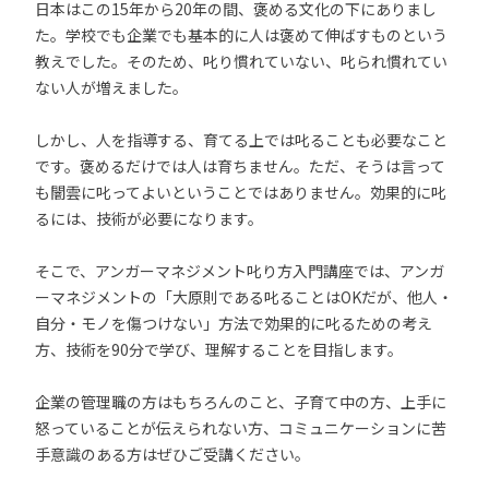
日本はこの15年から20年の間、褒める文化の下にありまし
た。学校でも企業でも基本的に人は褒めて伸ばすものという
教えでした。そのため、叱り慣れていない、叱られ慣れてい
ない人が増えました。
しかし、人を指導する、育てる上では叱ることも必要なこと
です。褒めるだけでは人は育ちません。ただ、そうは言って
も闇雲に叱ってよいということではありません。効果的に叱
るには、技術が必要になります。
そこで、アンガーマネジメント叱り方入門講座では、アンガ
ーマネジメントの「大原則である叱ることはOKだが、他人・
自分・モノを傷つけない」方法で効果的に叱るための考え
方、技術を90分で学び、理解することを目指します。
企業の管理職の方はもちろんのこと、子育て中の方、上手に
怒っていることが伝えられない方、コミュニケーションに苦
手意識のある方はぜひご受講ください。