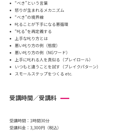
“べき”という言葉
怒りが生まれるメカニズム
“べき”の境界線
叱ることが下手になる悪循環
“叱る”を再定義する
上手な叱り方とは
悪い叱り方の例（態度）
悪い叱り方の例（NGワード）
上手に叱れる人を真似る（プレイロール）
いつもと違うことを試す（ブレイクパターン）
スモールステップをつくる etc.
受講時間／受講料
受講時間：1時間30分
受講料金：3,300円（税込）