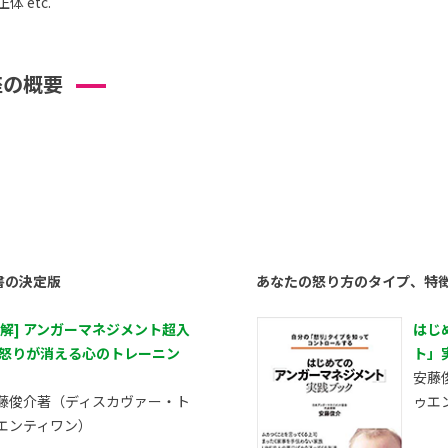
 etc.
座の概要
書の決定版
あなたの怒り方のタイプ、特
図解] アンガーマネジメント超入
はじ
 怒りが消える心のトレーニン
ト」
安藤
藤俊介著（ディスカヴァー・ト
ゥエ
エンティワン）