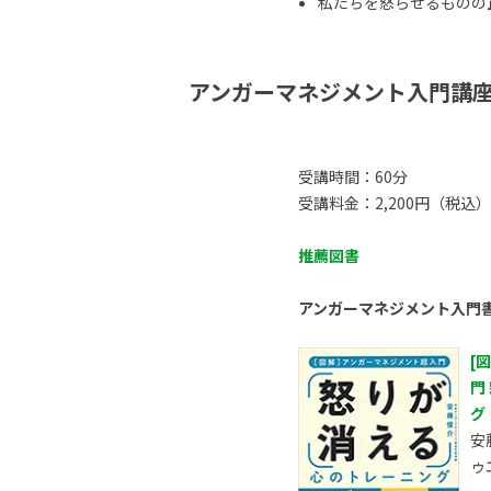
私たちを怒らせるものの正体
アンガーマネジメント入門講
受講時間：60分
受講料金：2,200円（税込）
推薦図書
アンガーマネジメント入門
[
門
グ
安
ゥ