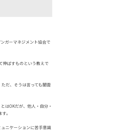
アンガーマネジメント協会で
めて伸ばすものという教えで
。ただ、そうは言っても闇雲
とはOKだが、他人・自分・
ます。
ミュニケーションに苦手意識