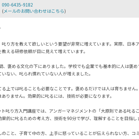
090-6435-9182
(
メールのお問い合わせはこちら
)
？
、叱り方を教えて欲しいという要望が非常に増えています。実際、日本
を教える研修依頼が目に見えて増えています。
年の間、褒める文化の下にありました。学校でも企業でも基本的に人は褒
ていない、叱られ慣れていない人が増えました。
てる上では叱ることも必要なことです。褒めるだけでは人は育ちません
はありません。効果的に叱るには、技術が必要になります。
ント叱り方入門講座では、アンガーマネジメントの「大原則である叱るこ
効果的に叱るための考え方、技術を90分で学び、理解することを目指し
んのこと、子育て中の方、上手に怒っていることが伝えられない方、コ