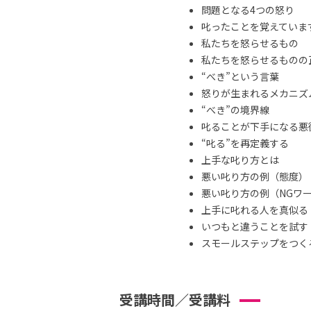
問題となる4つの怒り
叱ったことを覚えていま
私たちを怒らせるもの
私たちを怒らせるものの
“べき”という言葉
怒りが生まれるメカニズ
“べき”の境界線
叱ることが下手になる悪
“叱る”を再定義する
上手な叱り方とは
悪い叱り方の例（態度）
悪い叱り方の例（NGワ
上手に叱れる人を真似る
いつもと違うことを試す
スモールステップをつくる 
受講時間／受講料