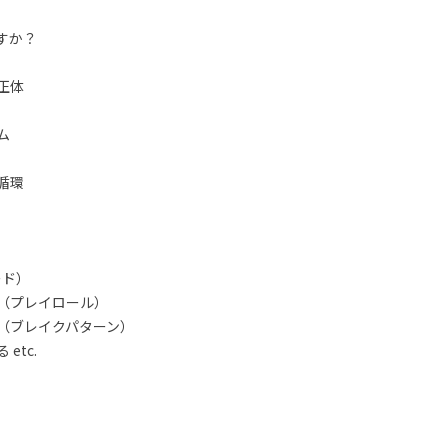
すか？
正体
ム
循環
ード）
（プレイロール）
（ブレイクパターン）
etc.