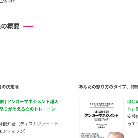
 etc.
座の概要
書の決定版
あなたの怒り方のタイプ、特
図解] アンガーマネジメント超入
はじ
 怒りが消える心のトレーニン
ト」
安藤
藤俊介著（ディスカヴァー・ト
ゥエ
エンティワン）