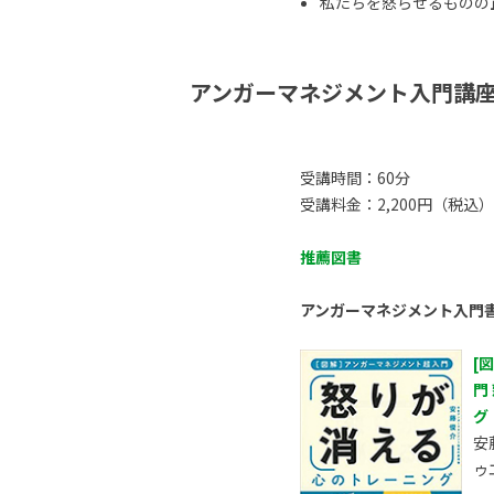
私たちを怒らせるものの正体
アンガーマネジメント入門講
受講時間：60分
受講料金：2,200円（税込）
推薦図書
アンガーマネジメント入門
[
門
グ
安
ゥ