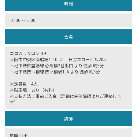
時間
10:30〜12:00
会場
ココカラサロン３+
大阪市中央区南船場4-10-21 日宝エコービル205
・地下鉄御堂筋線 心斎橋2番出口 より 徒歩 約5分
・地下鉄四つ橋線 四ツ橋駅1-A より 徒歩 約3分
※定員数：4人
※駐車場：あり（有料）
※支払方法：事前ご入金（詳細は主催講師よりご連絡しま
す）
講師
尾崎 沙千