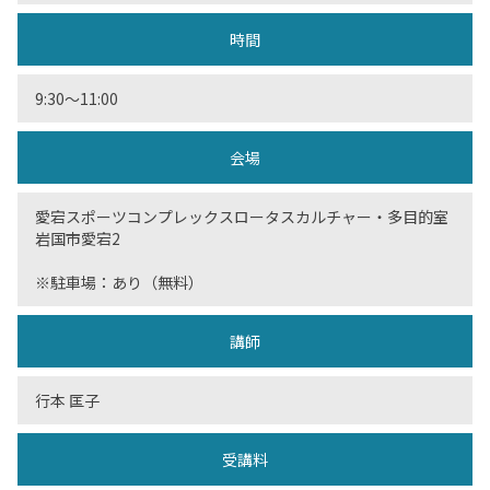
時間
9:30〜11:00
会場
愛宕スポーツコンプレックスロータスカルチャー・多目的室
岩国市愛宕2
※駐車場：あり（無料）
講師
行本 匡子
受講料