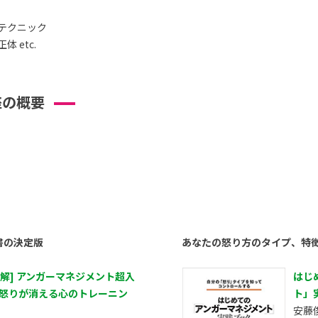
テクニック
 etc.
座の概要
書の決定版
あなたの怒り方のタイプ、特
図解] アンガーマネジメント超入
はじ
 怒りが消える心のトレーニン
ト」
安藤