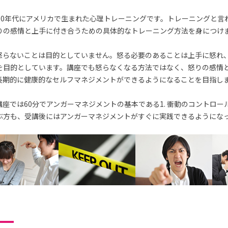
70年代にアメリカで生まれた心理トレーニングです。トレーニングと言
りの感情と上手に付き合うための具体的なトレーニング方法を身につけ
怒らないことは目的としていません。怒る必要のあることは上手に怒れ
を目的としています。講座でも怒らなくなる方法ではなく、怒りの感情
長期的に健康的なセルフマネジメントができるようになることを目指し
座では60分でアンガーマネジメントの基本である1. 衝動のコントロー
ぶ方も、受講後にはアンガーマネジメントがすぐに実践できるようにな