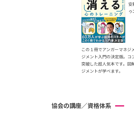
安
ゥ
この１冊でアンガーマネジ
ジメント入門の決定版。コ
突破した超人気本です。図
ジメントが学べます。
協会の講座／資格体系