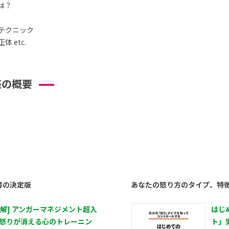
は？
テクニック
 etc.
座の概要
書の決定版
あなたの怒り方のタイプ、特
図解] アンガーマネジメント超入
はじ
 怒りが消える心のトレーニン
ト」