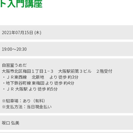
ト入門講座
2021年07月15日 (木)
19:00〜20:30
自習室うめだ
大阪市北区梅田１丁目１−３ 大阪駅前第３ビル ２階受付
・ＪＲ東西線 北新地 より 徒歩 約3分
・地下鉄谷町線 東梅田 より 徒歩 約4分
・ＪＲ 大阪駅 より 徒歩 約5分
※駐車場：あり（有料）
※支払方法：当日現金払い
坂口 弘美