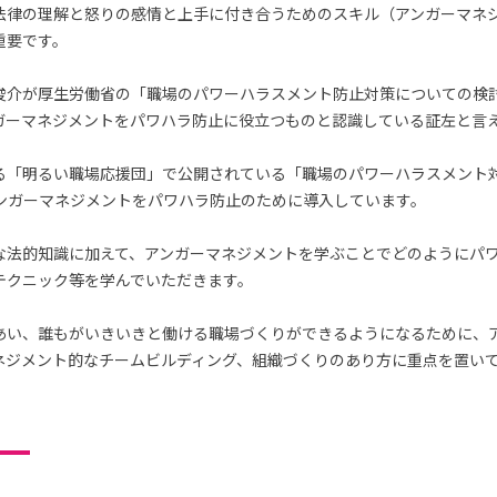
法律の理解と怒りの感情と上手に付き合うためのスキル（アンガーマネ
重要です。
俊介が厚生労働省の「職場のパワーハラスメント防止対策についての検
ガーマネジメントをパワハラ防止に役立つものと認識している証左と言
る「明るい職場応援団」で公開されている「職場のパワーハラスメント
アンガーマネジメントをパワハラ防止のために導入しています。
な法的知識に加えて、アンガーマネジメントを学ぶことでどのようにパ
テクニック等を学んでいただきます。
あい、誰もがいきいきと働ける職場づくりができるようになるために、
ネジメント的なチームビルディング、組織づくりのあり方に重点を置い