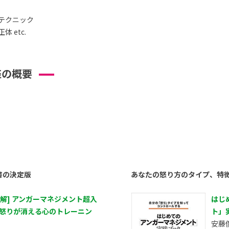
テクニック
 etc.
座の概要
書の決定版
あなたの怒り方のタイプ、特
図解] アンガーマネジメント超入
はじ
 怒りが消える心のトレーニン
ト」
安藤