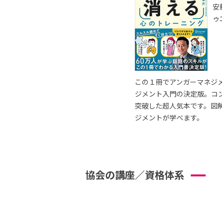
安
ゥ
この１冊でアンガーマネジ
ジメント入門の決定版。コ
突破した超人気本です。図
ジメントが学べます。
協会の講座／資格体系