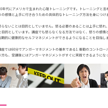
70年代にアメリカで生まれた心理トレーニングです。トレーニングと言
りの感情と上手に付き合うための具体的なトレーニング方法を身につけ
怒らないことは目的としていません。怒る必要のあることは上手に怒れ
を目的としています。講座でも怒らなくなる方法ではなく、怒りの感情
長期的に健康的なセルフマネジメントができるようになることを目指し
座では60分でアンガーマネジメントの基本である1. 衝動のコントロー
ぶ方も、受講後にはアンガーマネジメントがすぐに実践できるようにな