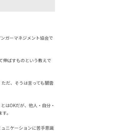
アンガーマネジメント協会で
めて伸ばすものという教えで
。ただ、そうは言っても闇雲
とはOKだが、他人・自分・
ます。
ミュニケーションに苦手意識