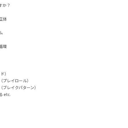
すか？
正体
ム
循環
ード）
（プレイロール）
（ブレイクパターン）
etc.