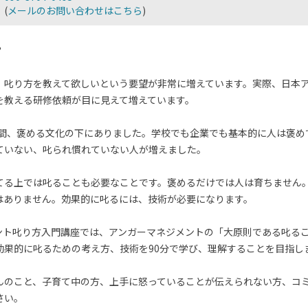
(
メールのお問い合わせはこちら
)
？
、叱り方を教えて欲しいという要望が非常に増えています。実際、日本
を教える研修依頼が目に見えて増えています。
年の間、褒める文化の下にありました。学校でも企業でも基本的に人は褒
ていない、叱られ慣れていない人が増えました。
てる上では叱ることも必要なことです。褒めるだけでは人は育ちません
はありません。効果的に叱るには、技術が必要になります。
ント叱り方入門講座では、アンガーマネジメントの「大原則である叱るこ
効果的に叱るための考え方、技術を90分で学び、理解することを目指し
んのこと、子育て中の方、上手に怒っていることが伝えられない方、コ
さい。