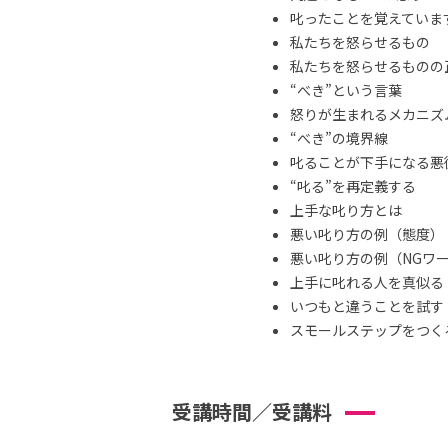
叱ったことを覚えていま
私たちを怒らせるもの
私たちを怒らせるものの
“べき”という言葉
怒りが生まれるメカニズ
“べき”の境界線
叱ることが下手になる悪
“叱る”を再定義する
上手な叱り方とは
悪い叱り方の例（態度）
悪い叱り方の例（NGワ
上手に叱れる人を真似る
いつもと違うことを試す
スモールステップをつくる 
受講時間／受講料