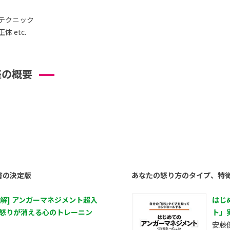
テクニック
 etc.
座の概要
書の決定版
あなたの怒り方のタイプ、特
図解] アンガーマネジメント超入
はじ
 怒りが消える心のトレーニン
ト」
安藤