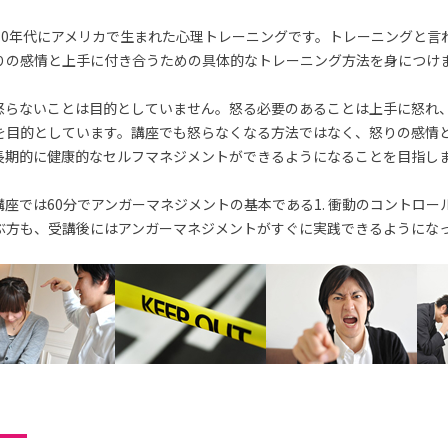
70年代にアメリカで生まれた心理トレーニングです。トレーニングと言
りの感情と上手に付き合うための具体的なトレーニング方法を身につけ
怒らないことは目的としていません。怒る必要のあることは上手に怒れ
を目的としています。講座でも怒らなくなる方法ではなく、怒りの感情
長期的に健康的なセルフマネジメントができるようになることを目指し
座では60分でアンガーマネジメントの基本である1. 衝動のコントロー
ぶ方も、受講後にはアンガーマネジメントがすぐに実践できるようにな