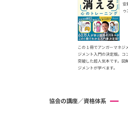
安
ゥ
この１冊でアンガーマネジ
ジメント入門の決定版。コ
突破した超人気本です。図
ジメントが学べます。
協会の講座／資格体系