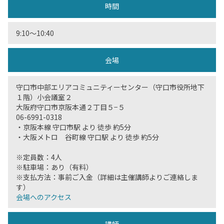
時間
9:10〜10:40
会場
守口市中部エリアコミュニティーセンター（守口市役所地下
１階）小会議室２
大阪府守口市京阪本通２丁目５−５
06-6991-0318
・京阪本線 守口市駅 より 徒歩 約5分
・大阪メトロ 谷町線 守口駅 より 徒歩 約5分
※定員数：4人
※駐車場：あり（有料）
※支払方法：事前ご入金（詳細は主催講師よりご連絡しま
す）
会場へのアクセス