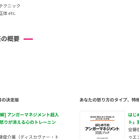
テクニック
 etc.
座の概要
書の決定版
あなたの怒り方のタイプ、特
図解] アンガーマネジメント超入
はじ
 怒りが消える心のトレーニン
ト」
安藤
藤俊介著（ディスカヴァー・ト
ゥエ