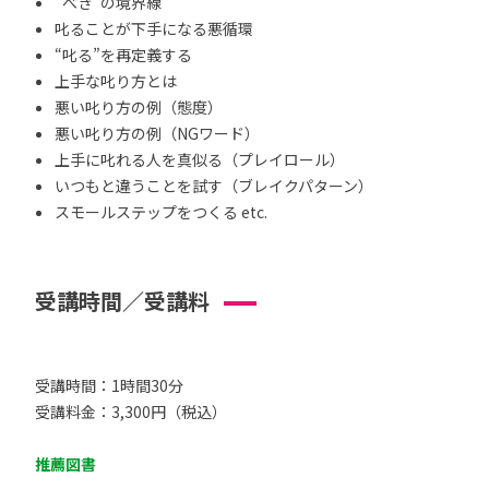
“べき”の境界線
叱ることが下手になる悪循環
“叱る”を再定義する
上手な叱り方とは
悪い叱り方の例（態度）
悪い叱り方の例（NGワード）
上手に叱れる人を真似る（プレイロール）
いつもと違うことを試す（ブレイクパターン）
スモールステップをつくる etc.
受講時間／受講料
受講時間：1時間30分
受講料金：3,300円（税込）
推薦図書