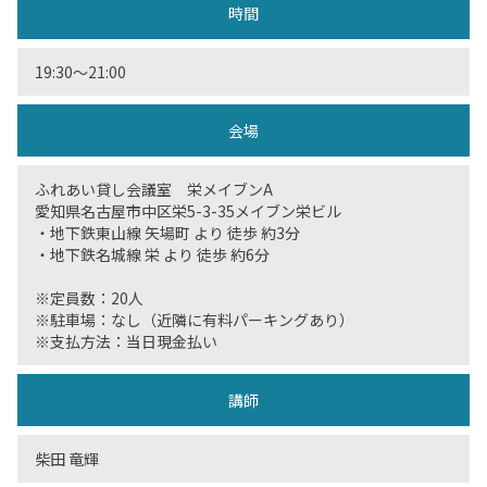
時間
19:30〜21:00
会場
ふれあい貸し会議室 栄メイブンA
愛知県名古屋市中区栄5-3-35メイブン栄ビル
・地下鉄東山線 矢場町 より 徒歩 約3分
・地下鉄名城線 栄 より 徒歩 約6分
※定員数：20人
※駐車場：なし（近隣に有料パーキングあり）
※支払方法：当日現金払い
講師
柴田 竜輝