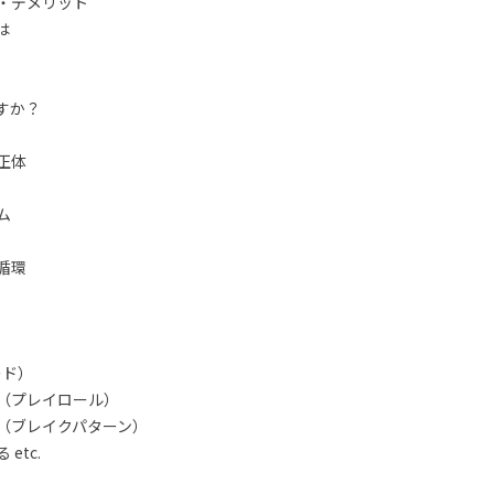
・デメリット
は
すか？
正体
ム
循環
ード）
（プレイロール）
（ブレイクパターン）
etc.