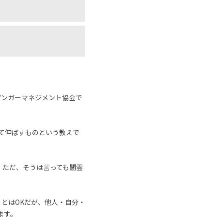
アンガーマネジメント協会で
めて伸ばすものという教えで
。ただ、そうは言っても闇雲
とはOKだが、他人・自分・
ます。