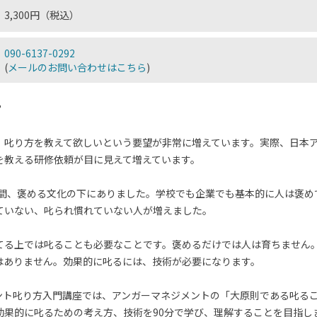
3,300円（税込）
090-6137-0292
(
メールのお問い合わせはこちら
)
？
、叱り方を教えて欲しいという要望が非常に増えています。実際、日本
を教える研修依頼が目に見えて増えています。
年の間、褒める文化の下にありました。学校でも企業でも基本的に人は褒
ていない、叱られ慣れていない人が増えました。
てる上では叱ることも必要なことです。褒めるだけでは人は育ちません
はありません。効果的に叱るには、技術が必要になります。
ント叱り方入門講座では、アンガーマネジメントの「大原則である叱るこ
効果的に叱るための考え方、技術を90分で学び、理解することを目指し