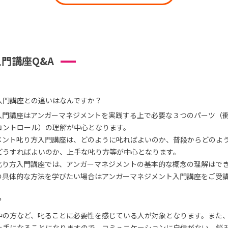
門講座Q&A
入門講座との違いはなんですか？
入門講座はアンガーマネジメントを実践する上で必要な３つのパーツ（
コントロール）の理解が中心となります。
メント叱り方入門講座は、どのように叱ればよいのか、普段からどのよ
どうすればよいのか、上手な叱り方等が中心となります。
叱り方入門講座では、アンガーマネジメントの基本的な概念の理解はで
の具体的な方法を学びたい場合はアンガーマネジメント入門講座をご受
？
中の方など、叱ることに必要性を感じている人が対象となります。また
上手になることになりますので、コミュニケーションに自信がない、悩