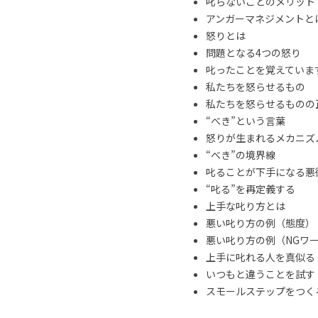
叱らないことのメリット
アンガーマネジメントと
怒りとは
問題となる4つの怒り
叱ったことを覚えていま
私たちを怒らせるもの
私たちを怒らせるものの
“べき”という言葉
怒りが生まれるメカニズ
“べき”の境界線
叱ることが下手になる悪
“叱る”を再定義する
上手な叱り方とは
悪い叱り方の例（態度）
悪い叱り方の例（NGワ
上手に叱れる人を真似る
いつもと違うことを試す
スモールステップをつくる 